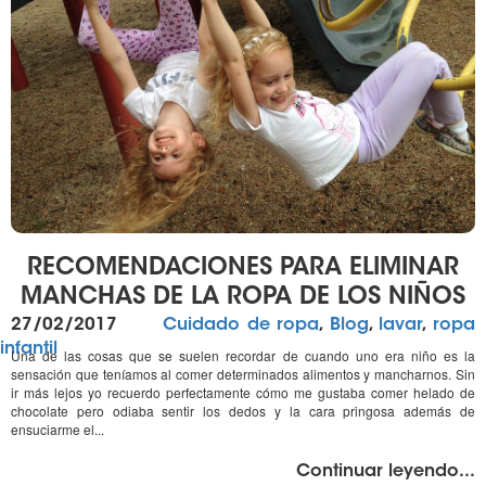
RECOMENDACIONES PARA ELIMINAR
MANCHAS DE LA ROPA DE LOS NIÑOS
Publicado
Categorías
27/02/2017
Cuidado de ropa
,
Blog
,
lavar
,
ropa
el
infantil
Una de las cosas que se suelen recordar de cuando uno era niño es la
sensación que teníamos al comer determinados alimentos y mancharnos. Sin
ir más lejos yo recuerdo perfectamente cómo me gustaba comer helado de
chocolate pero odiaba sentir los dedos y la cara pringosa además de
ensuciarme el...
"%
Continuar leyendo
...