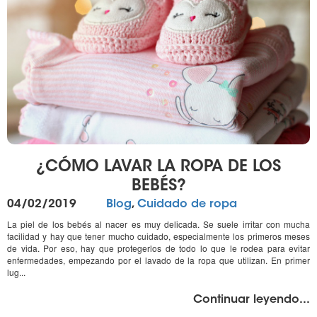
¿CÓMO LAVAR LA ROPA DE LOS
BEBÉS?
Publicado
Categorías
04/02/2019
Blog
,
Cuidado de ropa
el
La piel de los bebés al nacer es muy delicada. Se suele irritar con mucha
facilidad y hay que tener mucho cuidado, especialmente los primeros meses
de vida. Por eso, hay que protegerlos de todo lo que le rodea para evitar
enfermedades, empezando por el lavado de la ropa que utilizan. En primer
lug...
"%
Continuar leyendo
...