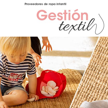
Ir
Proveedores de ropa infantil
al
contenido
Distribuidor de ropa infantil
Gestión Textil