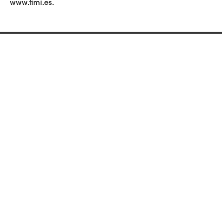
www.fimi.es.
Navegación
de
entradas